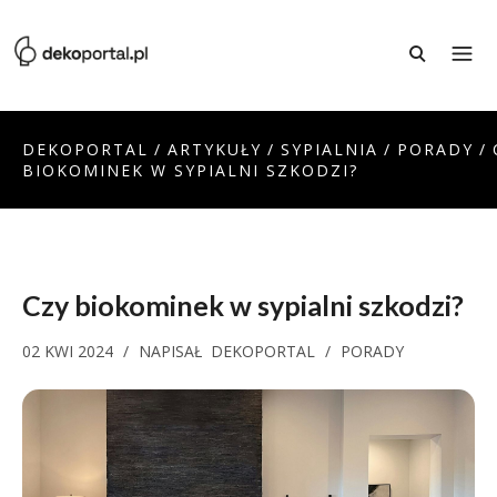
DEKOPORTAL
/
ARTYKUŁY
/
SYPIALNIA
/
PORADY
/
BIOKOMINEK W SYPIALNI SZKODZI?
Czy biokominek w sypialni szkodzi?
02 KWI 2024
/
NAPISAŁ
DEKOPORTAL
/
PORADY