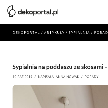
DEKOPORTAL
/
ARTYKUŁY
/
SYPIALNIA
/
PORAD
Sypialnia na poddaszu ze skosami – 
10 PAŹ 2019
/
NAPISAŁA
ANNA NOWAK
/
PORADY