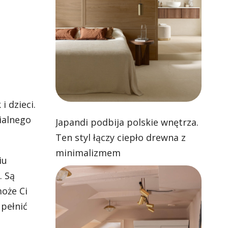
 dzieci.
pialnego
Japandi podbija polskie wnętrza.
Ten styl łączy ciepło drewna z
minimalizmem
iu
. Są
oże Ci
 pełnić