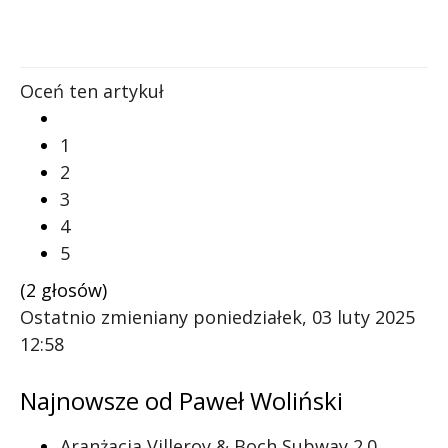
Oceń ten artykuł
1
2
3
4
5
(2 głosów)
Ostatnio zmieniany poniedziałek, 03 luty 2025
12:58
Najnowsze od Paweł Woliński
Aranżacja Villeroy & Boch Subway 2.0