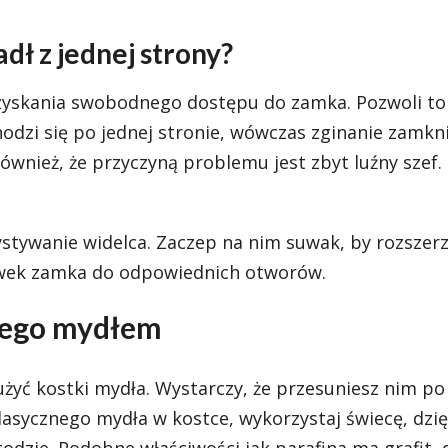
dł z jednej strony?
uzyskania swobodnego dostępu do zamka. Pozwoli to
odzi się po jednej stronie, wówczas zginanie zamkn
nież, że przyczyną problemu jest zbyt luźny szef. U
tywanie widelca. Zaczep na nim suwak, by rozszerz
ówek zamka do odpowiednich otworów.
nego mydłem
żyć kostki mydła. Wystarczy, że przesuniesz nim po
lasycznego mydła w kostce, wykorzystaj świecę, dzię