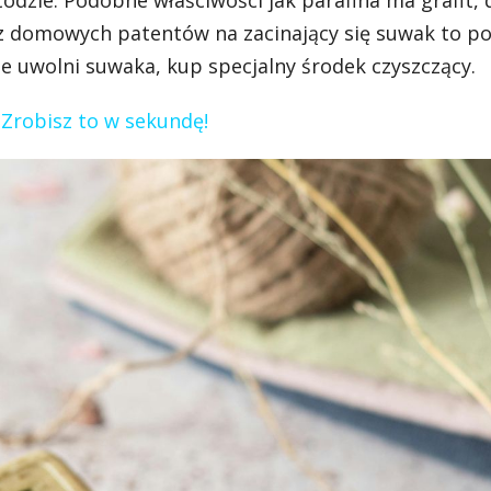
odzie. Podobne właściwości jak parafina ma grafit, 
y z domowych patentów na zacinający się suwak to p
ie uwolni suwaka, kup specjalny środek czyszczący.
 Zrobisz to w sekundę!