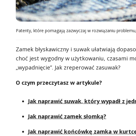
Patenty, które pomagają zazwyczaj w rozwiązaniu problemu,
Zamek błyskawiczny i suwak ułatwiają dopasow
choć jest wygodny w użytkowaniu, czasami mo
„wypadnięcie”. Jak zreperować zasuwak?
O czym przeczytasz w artykule?
Jak naprawić suwak, który wypadł z jed
Jak naprawić zamek słomką?
Jak naprawić końcówkę zamka w kurtc