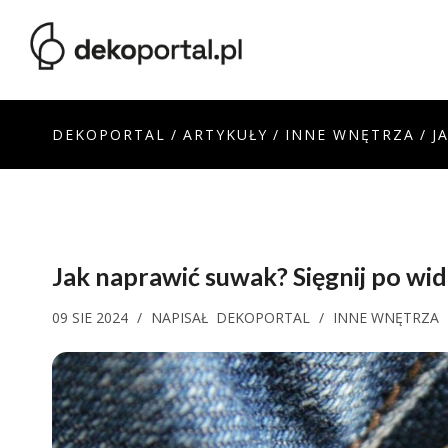
DEKOPORTAL
/
ARTYKUŁY
/
INNE WNĘTRZA
/
J
Jak naprawić suwak? Sięgnij po wid
09 SIE 2024
/
NAPISAŁ
DEKOPORTAL
/
INNE WNĘTRZA