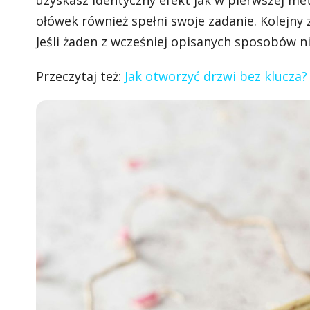
uzyskasz identyczny efekt jak w pierwszej met
ołówek również spełni swoje zadanie. Kolejn
Jeśli żaden z wcześniej opisanych sposobów n
Przeczytaj też:
Jak otworzyć drzwi bez klucza?