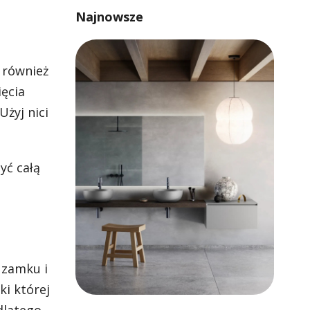
Najnowsze
 również
ięcia
żyj nici
yć całą
 zamku i
ki której