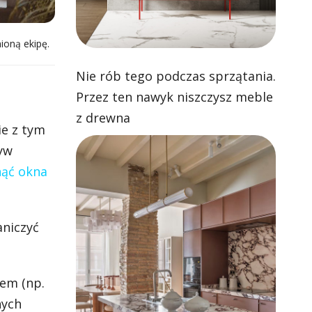
ioną ekipę.
Nie rób tego podczas sprzątania.
Przez ten nawyk niszczysz meble
z drewna
ie z tym
ływ
nąć okna
aniczyć
iem (np.
nych