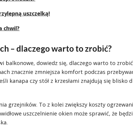
zylepną uszczelką!
a chwil?
h – dlaczego warto to zrobić?
wi balkonowe, dowiedz się, dlaczego warto to zrobi
knach znacznie zmniejsza komfort podczas przebywa
li kanapa czy stół z krzesłami znajdują się blisko d
ia grzejników. To z kolei zwiększy koszty ogrzewani
awidłowe uszczelnienie okien może sprawić, że będz
ka.