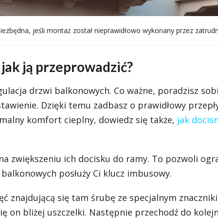
niezbędna, jeśli montaż został nieprawidłowo wykonany przez zatrudn
jak ją przeprowadzić?
gulacja drzwi balkonowych. Co ważne, poradzisz sob
stawienie. Dzięki temu zadbasz o prawidłowy przep
malny komfort cieplny, dowiedz się także,
jak docis
a zwiększeniu ich docisku do ramy. To pozwoli ogr
wi balkonowych posłuży Ci klucz imbusowy.
ć znajdującą się tam śrubę ze specjalnym znacznik
ię on bliżej uszczelki. Następnie przechodź do kolej