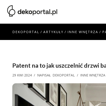
DEKOPORTAL
/
ARTYKUŁY
/
INNE WNĘTRZA
/
P
Patent na to
jak uszczelnić drzwi 
29 KWI 2024
/
NAPISAŁ
DEKOPORTAL
/
INNE WNĘTRZA