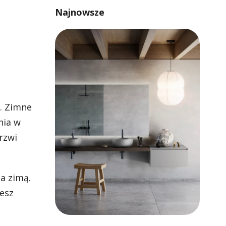
Najnowsze
ć. Zimne
nia w
rzwi
a zimą.
iesz