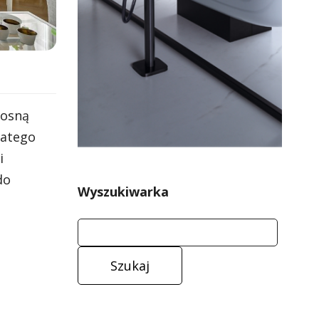
iosną
latego
i
do
Wyszukiwarka