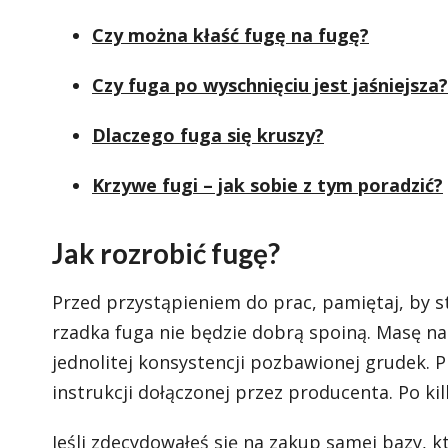
Czy można kłaść fugę na fugę?
Czy fuga po wyschnięciu jest jaśniejsza?
Dlaczego fuga się kruszy?
Krzywe fugi – jak sobie z tym poradzić?
Jak rozrobić fugę?
Przed przystąpieniem do prac, pamiętaj, by 
rzadka fuga nie będzie dobrą spoiną. Masę n
jednolitej konsystencji pozbawionej grudek. 
instrukcji dołączonej przez producenta. Po k
Jeśli zdecydowałeś się na zakup samej bazy, 