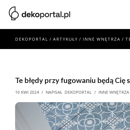
DEKOPORTAL
/
ARTYKUŁY
/
INNE WNĘTRZA
/
T
Te błędy przy fugowaniu
będą Cię 
10 KWI 2024
/
NAPISAŁ
DEKOPORTAL
/
INNE WNĘTRZA