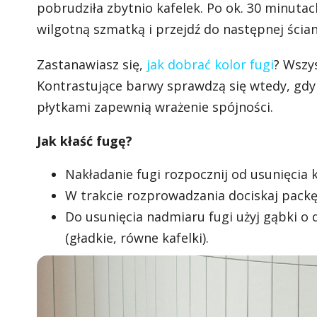
pobrudziła zbytnio kafelek. Po ok. 30 minutac
wilgotną szmatką i przejdź do następnej ścian
Zastanawiasz się,
jak dobrać kolor fugi
? Wszys
Kontrastujące barwy sprawdzą się wtedy, gdy
płytkami zapewnią wrażenie spójności.
Jak kłaść fugę?
Nakładanie fugi rozpocznij od usunięcia k
W trakcie rozprowadzania dociskaj packę
Do usunięcia nadmiaru fugi użyj gąbki o 
(gładkie, równe kafelki).