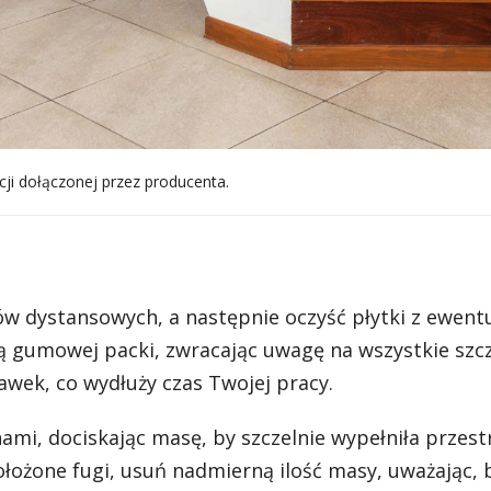
cji dołączonej przez producenta.
ków dystansowych, a następnie oczyść płytki z ewent
 gumowej packi, zwracając uwagę na wszystkie szcz
wek, co wydłuży czas Twojej pracy.
mi, dociskając masę, by szczelnie wypełniła przest
ożone fugi, usuń nadmierną ilość masy, uważając, 