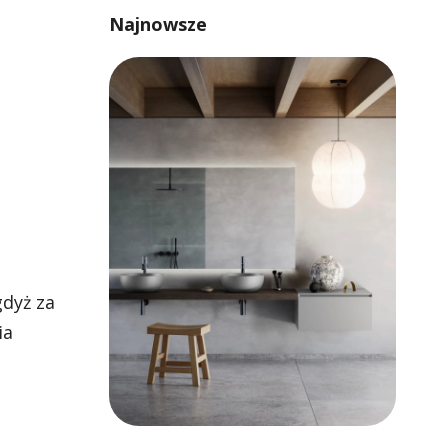
Najnowsze
gdyż za
ia