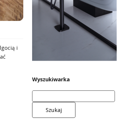
gocią i
kać
Wyszukiwarka