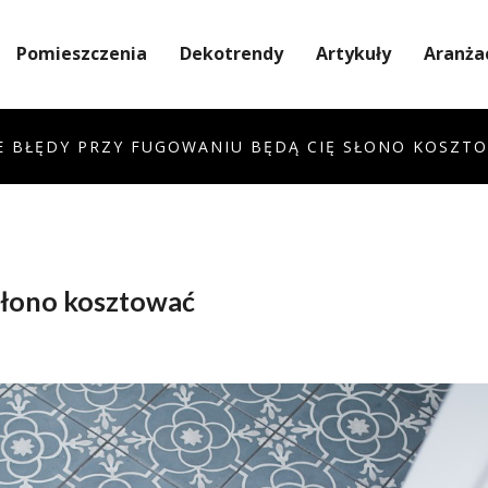
Pomieszczenia
Dekotrendy
Artykuły
Aranża
E BŁĘDY PRZY FUGOWANIU BĘDĄ CIĘ SŁONO KOSZT
słono kosztować