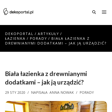
DEKOPORTAL
/
ARTYKUŁY
/
ŁAZIENKA
/
PORADY
/
BIAŁA ŁAZIENKA Z
DREWNIANYMI DODATKAMI – JAK JĄ URZĄDZIĆ?
Biała łazienka z drewnianymi
dodatkami – jak ją urządzić?
29 STY 2020
/
NAPISAŁA
ANNA NOWAK
/
PORADY