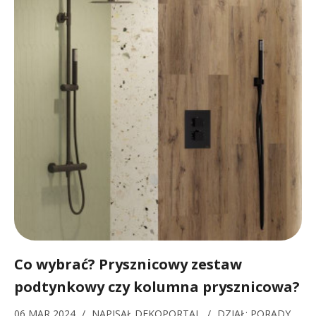
Co wybrać? Prysznicowy zestaw
podtynkowy czy kolumna prysznicowa?
06 MAR 2024
/
NAPISAŁ
DEKOPORTAL
/
DZIAŁ:
PORADY