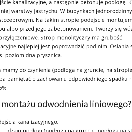
cie kanalizacyjne, a następnie betonuje podłogę. 
hniej warstwy jastrychu. W budynkach jednorodzinn
ęstożebrowym. Na takim stropie podejście montuje
opu albo przed jego zabetonowaniem. Tworzy się wó
 przyłączeniowe. Strop monolityczny ma grubość
cyjne najlepiej jest poprowadzić pod nim. Osłania s
i poziom dna prysznica.
a mamy do czynienia (podłoga na gruncie, na stropi
eba pamiętać o zachowaniu odpowiedniego spadku r
5%.
p montażu odwodnienia liniowego?
jścia kanalizacyjnego.
od rodzaju podłogi (podłoga na gruncie, podłoga na s