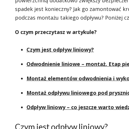
powierzchnią dodatkowo zwiększy bezpieczeńst
spadek jest konieczny? Jak go zamontować kr
podczas montażu takiego odpływu? Poniżej cz
O czym przeczytasz w artykule?
Czym jest odpływ liniowy?
Odwodnienie liniowe – montaż. Etap pi
Montaż elementów odwodnienia i wykon
Montaż odpływu liniowego pod pryszn
Odpływ liniowy – co jeszcze warto wied
Czym jest odpływ liniowy?