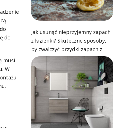
wadzenie
icą
 do
Jak usunąć nieprzyjemny zapach
ię do
z łazienki? Skuteczne sposoby,
by zwalczyć brzydki zapach z
toalety, brodzika i umywalki!
ą musi
u. W
montażu
nu.
ę w