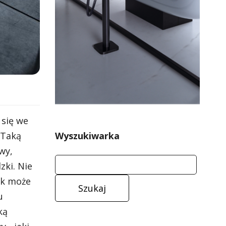
 się we
Wyszukiwarka
 Taką
wy,
zki. Nie
ik może
u
ką