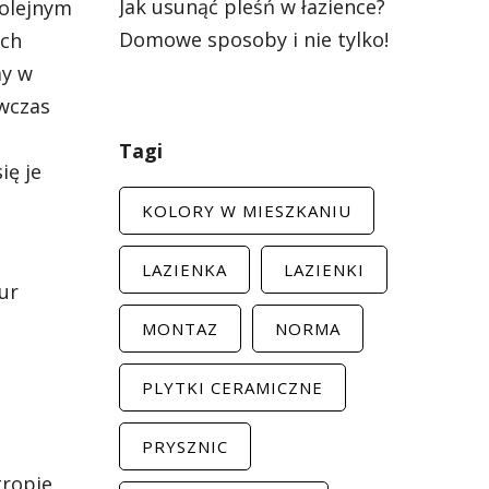
Jak usunąć pleśń w łazience?
Kolejnym
Domowe sposoby i nie tylko!
ych
my w
wczas
Tagi
ię je
KOLORY W MIESZKANIU
e
LAZIENKA
LAZIENKI
ur
MONTAZ
NORMA
PLYTKI CERAMICZNE
PRYSZNIC
tropie