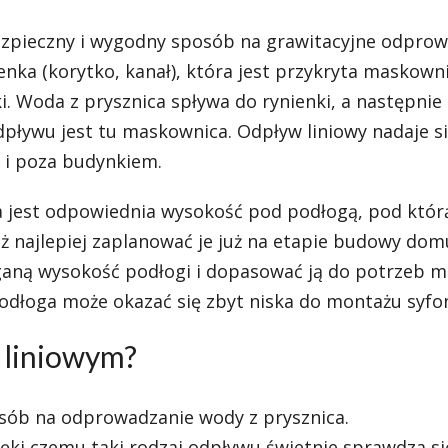
ezpieczny i wygodny sposób na grawitacyjne odpro
ka (korytko, kanał), która jest przykryta maskown
i. Woda z prysznica spływa do rynienki, a następnie
pływu jest tu maskownica. Odpływ liniowy nadaje s
 i poza budynkiem.
 jest odpowiednia wysokość pod podłogą, pod któr
też najlepiej zaplanować je już na etapie budowy dom
ną wysokość podłogi i dopasować ją do potrzeb 
podłoga może okazać się zbyt niska do montażu syfo
 liniowym?
osób na odprowadzanie wody z prysznica.
ęki czemu taki rodzaj odpływu świetnie sprawdza si