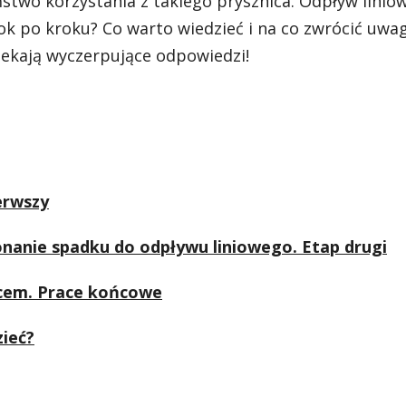
wo korzystania z takiego prysznica. Odpływ liniowy
ok po kroku? Co warto wiedzieć i na co zwrócić uwa
ekają wyczerpujące odpowiedzi!
erwszy
anie spadku do odpływu liniowego. Etap drugi
icem. Prace końcowe
zieć?