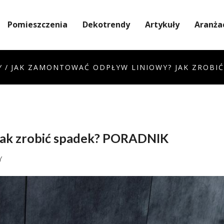
Pomieszczenia
Dekotrendy
Artykuły
Aranża
Y
/
JAK ZAMONTOWAĆ ODPŁYW LINIOWY? JAK ZROBIĆ
Jak zrobić spadek? PORADNIK
Y