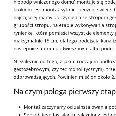
niepodpiwniczonego domu) montuje się podejś
krokiem jest montaż syfonu i ułożenie wierzc
najczęściej mamy do czynienia ze stropem g
grubości stropu, na etapie wykonywania str
rynienkę, która pomieści wszystkie elementy
maksymalnie 15 cm, dlatego podejścia kanaliza
następnie sufitem podwieszanym albo podnos
Niezależnie od tego, z jakim rodzajem podłoż
gęstożebrowym, czy też monolitycznym), trz
odprowadzających. Powinien mieć on około 2,
Na czym polega pierwszy eta
Montaż zaczynamy od zainstalowania pode
Sposób jego instalacji uzależniony jest 