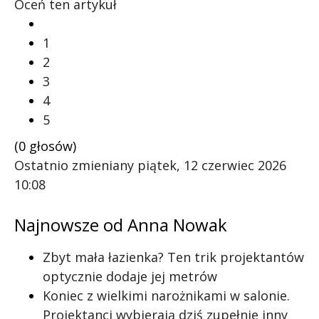
Oceń ten artykuł
1
2
3
4
5
(0 głosów)
Ostatnio zmieniany piątek, 12 czerwiec 2026
10:08
Najnowsze od Anna Nowak
Zbyt mała łazienka? Ten trik projektantów
optycznie dodaje jej metrów
Koniec z wielkimi narożnikami w salonie.
Projektanci wybierają dziś zupełnie inny