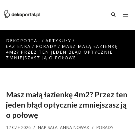
DEKOPORTAL
/
ARTYKUŁY
/
ŁAZIENKA
/
PORADY
/
MASZ MAŁĄ ŁAZIENKĘ
4M2? PRZEZ TEN JEDEN BŁĄD OPTYCZNIE
ZMNIEJSZASZ JĄ O POŁOWĘ
Masz małą łazienkę 4m2? Przez ten
jeden błąd optycznie zmniejszasz ją
o połowę
12 CZE 2026
/
NAPISAŁA
ANNA NOWAK
/
PORADY