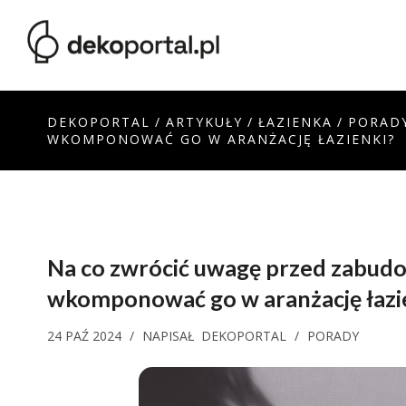
DEKOPORTAL
/
ARTYKUŁY
/
ŁAZIENKA
/
PORAD
WKOMPONOWAĆ GO W ARANŻACJĘ ŁAZIENKI?
Na co zwrócić uwagę przed zabudow
wkomponować go w aranżację łazi
24 PAŹ 2024
/
NAPISAŁ
DEKOPORTAL
/
PORADY