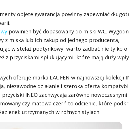
lementy objęte gwarancją powinny zapewniać długot
arii,
owy
powinien być dopasowany do miski WC. Wygod
y z miską lub ich zakup od jednego producenta,
jąc w stelaż podtynkowy, warto zadbać nie tylko o
ż z przyciskami spłukującymi, które mają duży wpł
owych oferuje marka LAUFEN w najnowszej kolekcji I
ja, niezawodne działanie i szeroka oferta kompatybi
że przyciski INEO zachwycają zarówno nowoczesnymi
hromowany czy matowa czerń to odcienie, które podkr
o łazienek utrzymanych w różnych stylach.