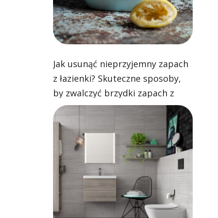
Jak usunąć nieprzyjemny zapach
z łazienki? Skuteczne sposoby,
by zwalczyć brzydki zapach z
toalety, brodzika i umywalki!