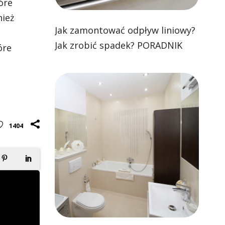
óre
nież
Jak zamontować odpływ liniowy?
Jak zrobić spadek? PORADNIK
óre
1404