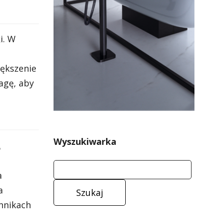
i. W
iększenie
agę, aby
Wyszukiwarka
?
a
a
nnikach