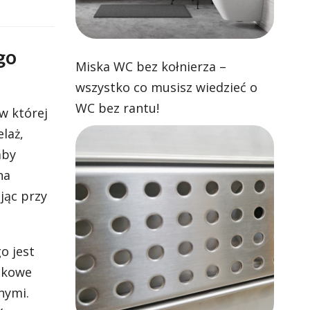
go
Miska WC bez kołnierza –
wszystko co musisz wiedzieć o
WC bez rantu!
w której
laż,
aby
na
jąc przy
o jest
tkowe
nymi.