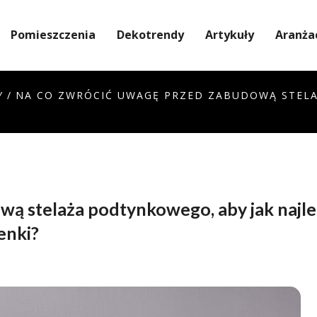
Pomieszczenia
Dekotrendy
Artykuły
Aranża
Y
/
NA CO ZWRÓCIĆ UWAGĘ PRZED ZABUDOWĄ STELAŻ
ą stelaża podtynkowego, aby jak najle
enki?