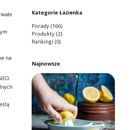
Kategorie Łazienka
rwałe
Porady
(166)
nym
Produkty
(2)
Rankingi
(0)
yw na
Najnowsze
NEO.
lnych
eślą