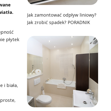
owane
iatła.
Jak zamontować odpływ liniowy?
Jak zrobić spadek? PORADNIK
ępność
ie płytek
 i biała,
proste,