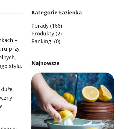
Kategorie Łazienka
Porady
(166)
Produkty
(2)
nkach –
Rankingi
(0)
uru przy
elnych,
Najnowsze
go stylu.
 duże
yczny
e,