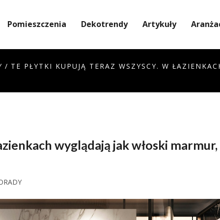
Pomieszczenia
Dekotrendy
Artykuły
Aranża
Y
/
TE PŁYTKI KUPUJĄ TERAZ WSZYSCY. W ŁAZIENKA
łazienkach wyglądają jak włoski marmur,
ORADY