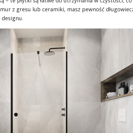
ą – te płytki są łatwe do utrzymania w czystości, co
rmur z gresu lub ceramiki, masz pewność długowiec
 designu.