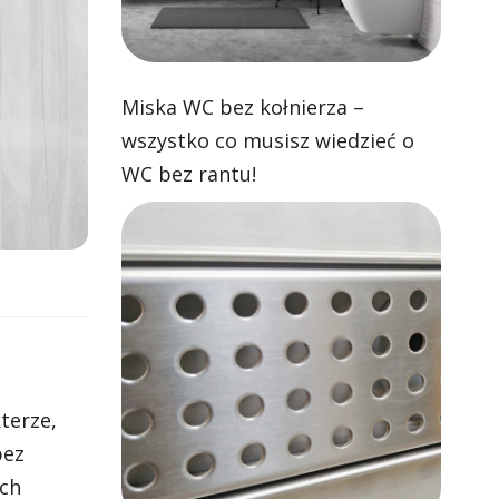
Miska WC bez kołnierza –
wszystko co musisz wiedzieć o
WC bez rantu!
terze,
bez
ych