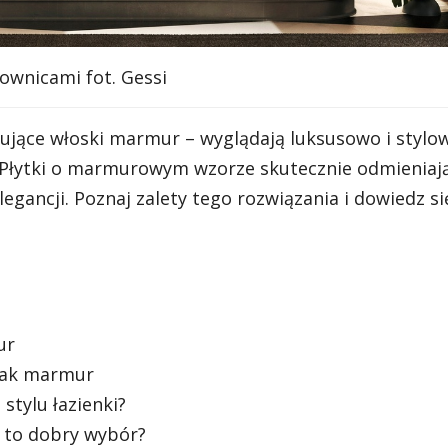
ownicami fot. Gessi
tujące włoski marmur – wyglądają luksusowo i stylow
 Płytki o marmurowym wzorze skutecznie odmieniaj
gancji. Poznaj zalety tego rozwiązania i dowiedz się
ur
 jak marmur
stylu łazienki?
y to dobry wybór?