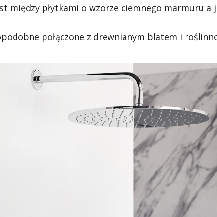
ast między płytkami o wzorze ciemnego marmuru a 
podobne połączone z drewnianym blatem i roślinno