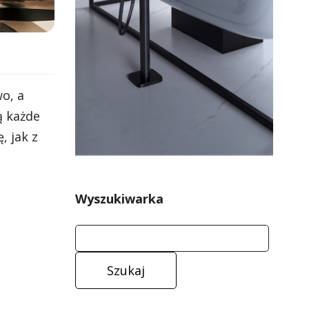
o, a
ą każde
, jak z
Wyszukiwarka