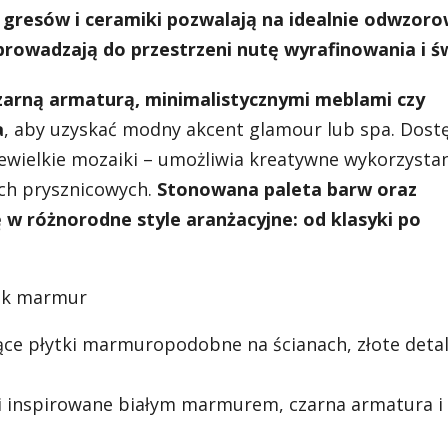
 gresów i ceramiki pozwalają na idealnie odwzor
prowadzają do przestrzeni nutę wyrafinowania i św
zarną armaturą, minimalistycznymi meblami czy
a
, aby uzyskać modny akcent glamour lub spa. Dost
ewielkie mozaiki – umożliwia kreatywne wykorzystan
ach prysznicowych.
Stonowana paleta barw oraz
 w różnorodne style aranżacyjne: od klasyki po
jak marmur
ące płytki marmuropodobne na ścianach, złote detale
i inspirowane białym marmurem, czarna armatura i 