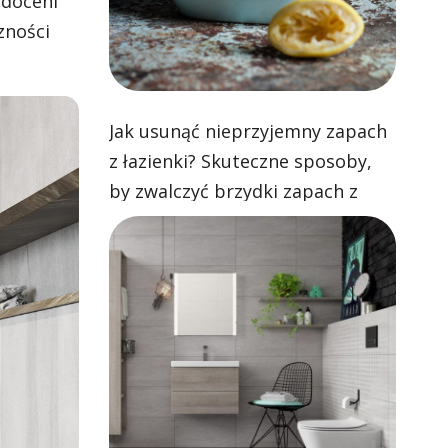
 doceni
zności
Jak usunąć nieprzyjemny zapach
z łazienki? Skuteczne sposoby,
by zwalczyć brzydki zapach z
toalety, brodzika i umywalki!