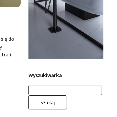
h
 się do
y
trafi
Wyszukiwarka