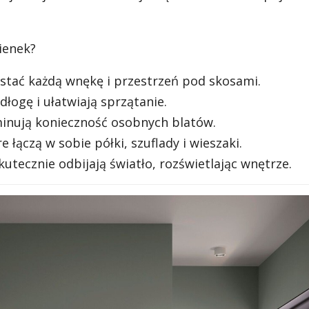
ienek?
tać każdą wnękę i przestrzeń pod skosami.
łogę i ułatwiają sprzątanie.
inują konieczność osobnych blatów.
re łączą w sobie półki, szuflady i wieszaki.
kutecznie odbijają światło, rozświetlając wnętrze.