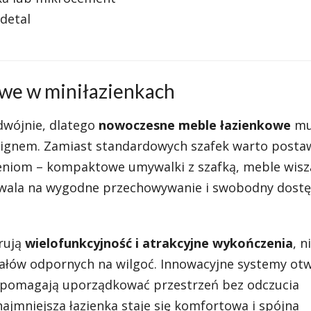
detal
we w miniłazienkach
odwójnie, dlatego
nowoczesne meble łazienkowe
mu
signem. Zamiast standardowych szafek warto posta
eniom – kompaktowe umywalki z szafką, meble wisz
zwala na wygodne przechowywanie i swobodny dost
rują
wielofunkcyjność i atrakcyjne wykończenia
, n
iałów odpornych na wilgoć. Innowacyjne systemy otw
pomagają uporządkować przestrzeń bez odczucia
ajmniejsza łazienka staje się komfortowa i spójna