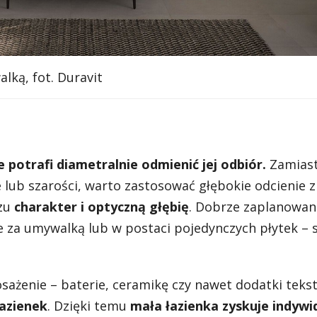
lką, fot. Duravit
potrafi diametralnie odmienić jej odbiór.
Zamiast
lub szarości, warto zastosować głębokie odcienie zi
rzu
charakter i optyczną głębię
. Dobrze zaplanowan
ie za umywalką lub w postaci pojedynczych płytek – 
żenie – baterie, ceramikę czy nawet dodatki tekst
łazienek
. Dzięki temu
mała łazienka zyskuje indywi