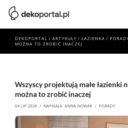
DEKOPORTAL
/
ARTYKUŁY
/
ŁAZIENKA
/
PORAD
MOŻNA TO ZROBIĆ INACZEJ
Wszyscy projektują małe łazienki n
można to zrobić inaczej
04 LIP 2026
/
NAPISAŁA
ANNA NOWAK
/
PORADY