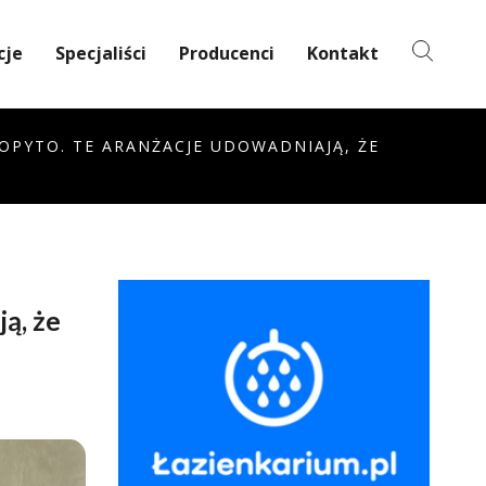
cje
Specjaliści
Producenci
Kontakt
KOPYTO. TE ARANŻACJE UDOWADNIAJĄ, ŻE
ą, że