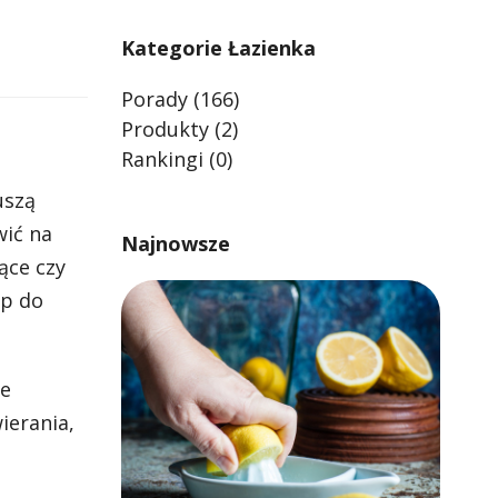
Kategorie Łazienka
Porady
(166)
Produkty
(2)
Rankingi
(0)
szą
wić na
Najnowsze
ące czy
ęp do
ie
ierania,