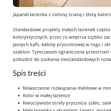
Japandi łazienka z zieloną ścianą i złotą bater
Standardowe projekty małych łazienek często 
kolorystycznych, przez co wnętrza szybko zac
jasnych kafli, kabiny prysznicowej w rogu i 
szablon. Tymczasem ograniczona przestrzeń w
pobudzić do szukania niestandardowych rozw
Spis treści
Nowoczesne rozwiązania meblowe w mini
Kolor w małej łazience
Nieoczywiste strefy prysznica: szkło, zas
Mała łazienka z akcentem: tapeta, moza