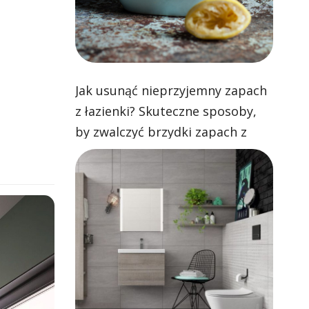
Jak usunąć nieprzyjemny zapach
z łazienki? Skuteczne sposoby,
by zwalczyć brzydki zapach z
toalety, brodzika i umywalki!