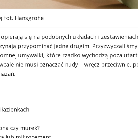
ią fot. Hansgrohe
opierają się na podobnych układach i zestawieniac
zynają przypominać jedne drugim. Przyzwyczailiśmy
skromnej umywalki, które rzadko wychodzą poza utart
cale nie musi oznaczać nudy – wręcz przeciwnie, po
iązań.
łazienkach
łona czy murek?
ika lub mikrocement