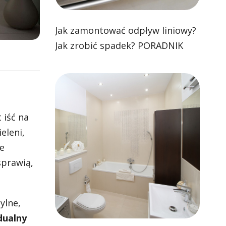
Jak zamontować odpływ liniowy?
Jak zrobić spadek? PORADNIK
 iść na
eleni,
e
sprawią,
ylne,
dualny