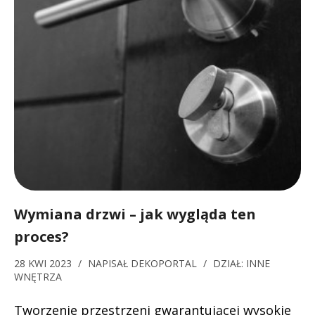
Wymiana drzwi – jak wygląda ten
proces?
28 KWI 2023
/
NAPISAŁ
DEKOPORTAL
/
DZIAŁ:
INNE
WNĘTRZA
Tworzenie przestrzeni gwarantującej wysokie