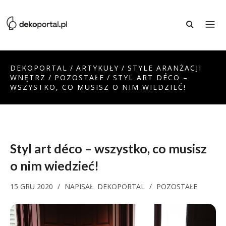
DEKOPORTAL
/
ARTYKUŁY
/
STYLE ARANŻACJI
WNĘTRZ
/
POZOSTAŁE
/
STYL ART DÉCO –
WSZYSTKO, CO MUSISZ O NIM WIEDZIEĆ!
Styl art déco – wszystko, co musisz
o nim wiedzieć!
15 GRU 2020
/
NAPISAŁ
DEKOPORTAL
/
POZOSTAŁE