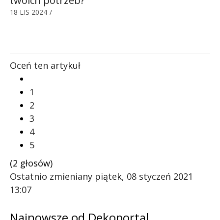
twoich potrzeb?
18 LIS 2024
/
Oceń ten artykuł
1
2
3
4
5
(2 głosów)
Ostatnio zmieniany piątek, 08 styczeń 2021
13:07
Najnowsze od Dekoportal