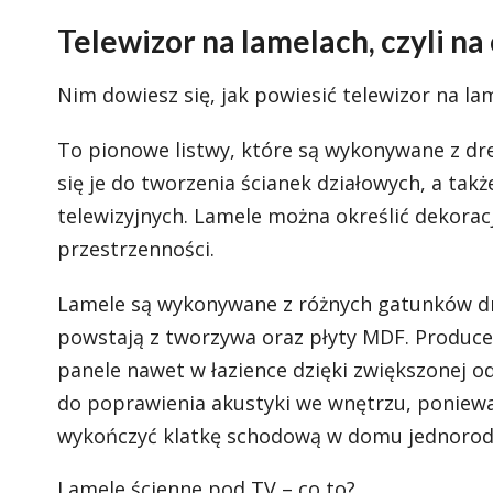
Telewizor na lamelach, czyli na
Nim dowiesz się, jak powiesić telewizor na lam
To pionowe listwy, które są wykonywane z d
się je do tworzenia ścianek działowych, a tak
telewizyjnych. Lamele można określić dekoracj
przestrzenności.
Lamele są wykonywane z różnych gatunków drew
powstają z tworzywa oraz płyty MDF. Producen
panele nawet w łazience dzięki zwiększonej od
do poprawienia akustyki we wnętrzu, poniewa
wykończyć klatkę schodową w domu jednoro
Lamele ścienne pod TV – co to?