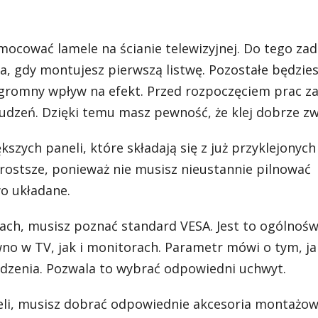
mocować lamele na ścianie telewizyjnej. Do tego zad
na, gdy montujesz pierwszą listwę. Pozostałe będzie
ogromny wpływ na efekt. Przed rozpoczęciem prac z
rudzeń. Dzięki temu masz pewność, że klej dobrze zw
zych paneli, które składają się z już przyklejonych 
prostsze, ponieważ nie musisz nieustannie pilnować
o układane.
ach, musisz poznać standard VESA. Jest to ogólnoś
 w TV, jak i monitorach. Parametr mówi o tym, jak
dzenia. Pozwala to wybrać odpowiedni uchwyt.
eli, musisz dobrać odpowiednie akcesoria montażo