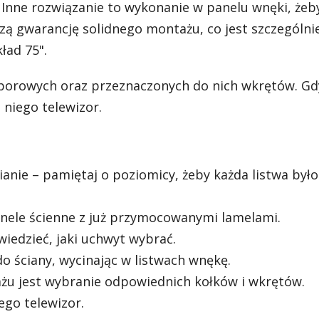
. Inne rozwiązanie to wykonanie w panelu wnęki, żeb
zą gwarancję solidnego montażu, co jest szczególni
ład 75".
porowych oraz przeznaczonych do nich wkrętów. Gd
niego telewizor.
anie – pamiętaj o poziomicy, żeby każda listwa było
anele ścienne z już przymocowanymi lamelami.
iedzieć, jaki uchwyt wybrać.
o ściany, wycinając w listwach wnękę.
żu jest wybranie odpowiednich kołków i wkrętów.
go telewizor.