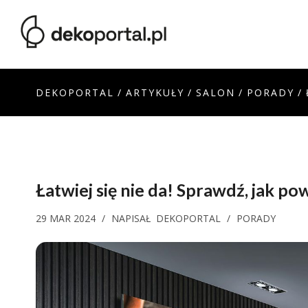
DEKOPORTAL
/
ARTYKUŁY
/
SALON
/
PORADY
/
Łatwiej się nie da! Sprawdź,
jak pow
29 MAR 2024
/
NAPISAŁ
DEKOPORTAL
/
PORADY