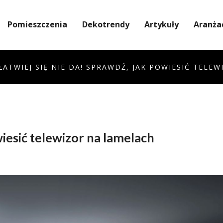
Pomieszczenia
Dekotrendy
Artykuły
Aranża
ŁATWIEJ SIĘ NIE DA! SPRAWDŹ, JAK POWIESIĆ TELE
iesić telewizor na lamelach