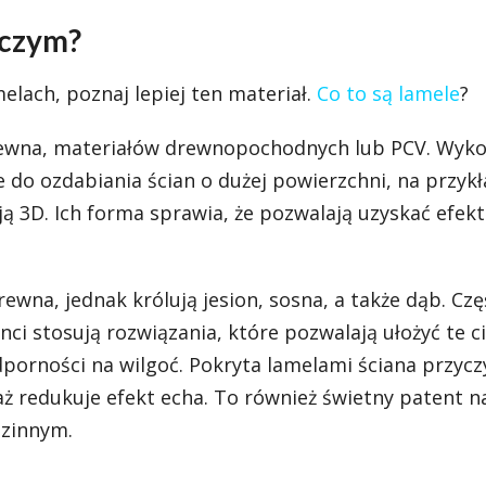
 czym?
elach, poznaj lepiej ten materiał.
Co to są lamele
?
rewna, materiałów drewnopochodnych lub PCV. Wyko
że do ozdabiania ścian o dużej powierzchni, na przyk
ą 3D. Ich forma sprawia, że pozwalają uzyskać efekt
na, jednak królują jesion, sosna, a także dąb. Czę
ci stosują rozwiązania, które pozwalają ułożyć te 
porności na wilgoć. Pokryta lamelami ściana przyczy
ż redukuje efekt echa. To również świetny patent n
dzinnym
.