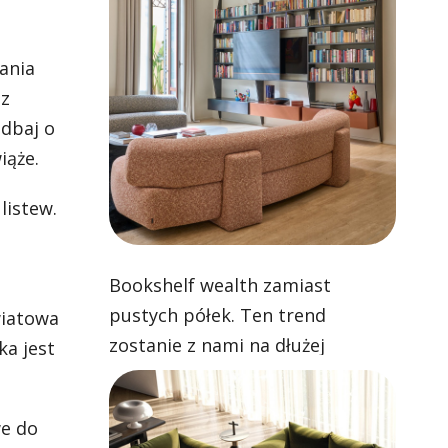
ania
sz
adbaj o
iąże.
listew.
Bookshelf wealth zamiast
pustych półek. Ten trend
wiatowa
zostanie z nami na dłużej
a jest
we do