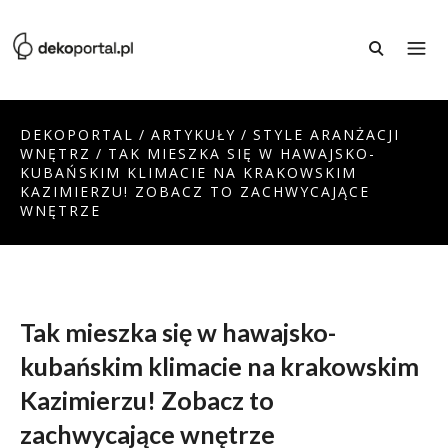
DEKOPORTAL
/
ARTYKUŁY
/
STYLE ARANŻACJI
WNĘTRZ
/
TAK MIESZKA SIĘ W HAWAJSKO-
KUBAŃSKIM KLIMACIE NA KRAKOWSKIM
KAZIMIERZU! ZOBACZ TO ZACHWYCAJĄCE
WNĘTRZE
Tak mieszka się w hawajsko-
kubańskim klimacie na krakowskim
Kazimierzu! Zobacz to
zachwycające wnętrze