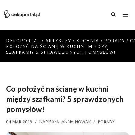
DEKOPORTAL
/
ARTYKUŁY
/
KUCHNIA
/
PORADY
/
C
POŁOŻYĆ NA ŚCIANĘ W KUCHNI MIĘDZY
SZAFKAMI? 5 SPRAWDZONYCH POMYSŁÓW!
Co położyć na ścianę w kuchni
między szafkami? 5 sprawdzonych
pomysłów!
04 MAR 2019
/
NAPISAŁA
ANNA NOWAK
/
PORADY