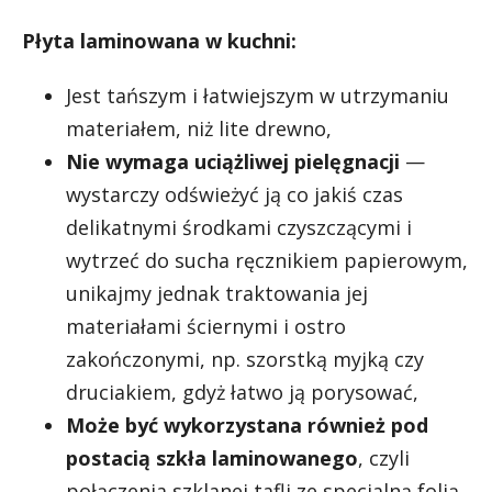
Płyta laminowana w kuchni:
Jest tańszym i łatwiejszym w utrzymaniu
materiałem, niż lite drewno,
Nie wymaga uciążliwej pielęgnacji
—
wystarczy odświeżyć ją co jakiś czas
delikatnymi środkami czyszczącymi i
wytrzeć do sucha ręcznikiem papierowym,
unikajmy jednak traktowania jej
materiałami ściernymi i ostro
zakończonymi, np. szorstką myjką czy
druciakiem, gdyż łatwo ją porysować,
Może być wykorzystana również pod
postacią szkła laminowanego
, czyli
połączenia szklanej tafli ze specjalną folią.