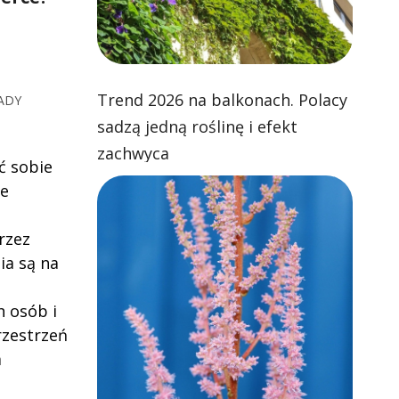
Trend 2026 na balkonach. Polacy
ADY
sadzą jedną roślinę i efekt
zachwyca
ć sobie
łe
rzez
ia są na
 osób i
rzestrzeń
m