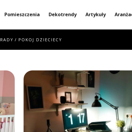
Pomieszczenia
Dekotrendy
Artykuły
Aranża
RADY
/
POKOJ DZIECIECY