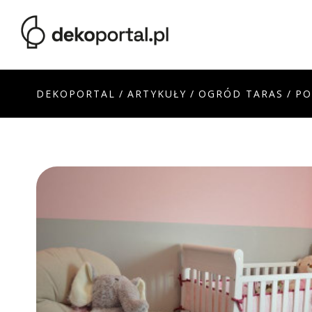
DEKOPORTAL
/
ARTYKUŁY
/
OGRÓD TARAS
/
PO