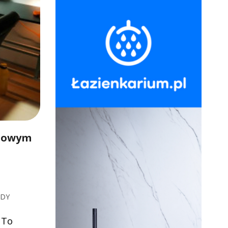
ftowym
ADY
 To