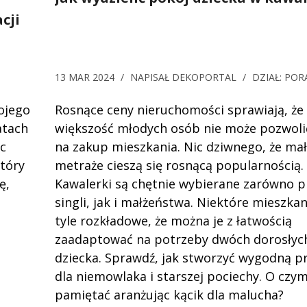
cji
13 MAR 2024
/
NAPISAŁ
DEKOPORTAL
/
DZIAŁ:
POR
ojego
Rosnące ceny nieruchomości sprawiają, że
atach
większość młodych osób nie może pozwoli
c
na zakup mieszkania. Nic dziwnego, że ma
który
metraże cieszą się rosnącą popularnością.
ę,
Kawalerki są chętnie wybierane zarówno p
singli, jak i małżeństwa. Niektóre mieszkan
tyle rozkładowe, że można je z łatwością
zaadaptować na potrzeby dwóch dorosłych
dziecka. Sprawdź, jak stworzyć wygodną p
dla niemowlaka i starszej pociechy. O czy
pamiętać aranżując kącik dla malucha?