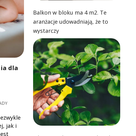
Balkon w bloku ma 4 m2. Te
aranżacje udowadniają, że to
wystarczy
ia dla
ADY
iezwykle
, jak i
jest