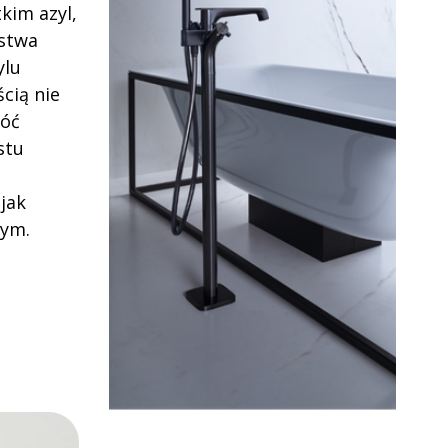
tkim azyl,
stwa
ylu
cią nie
róć
stu
jak
wym.