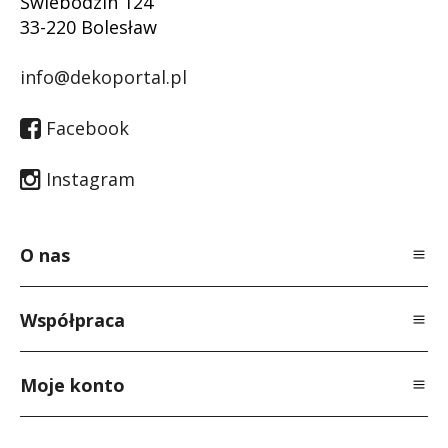
Świebodzin 124
33-220 Bolesław
info@dekoportal.pl
Facebook
Instagram
O nas
O Nas
Współpraca
Polityka prywatności
Dla specjalistów
Regulamin
Moje konto
Dla producentów
Kontakt
Logowanie
Newsletter